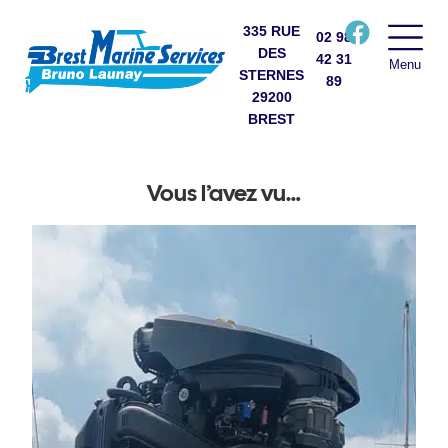
335 RUE
02 98
DES
42 31
Menu
STERNES
89
29200
BREST
Vous l’avez vu…