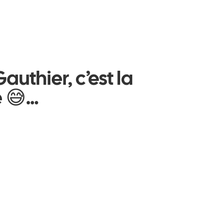
authier, c’est la
e 😅…