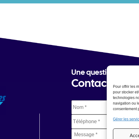
Une question ?
Contactez-no
Pour offrir les
pour stocker et
technologies no
Nom
*
navigation ou le
consentement pe
Téléphone
*
Gérer les servi
Message
*
Acce