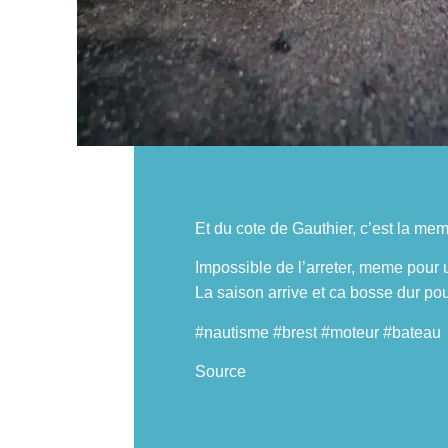
Et du cote de Gauthier, c’est la mem
Impossible de l’arreter, meme pour u
La saison arrive et ca bosse dur pou
#nautisme #brest #moteur #bateau
Source