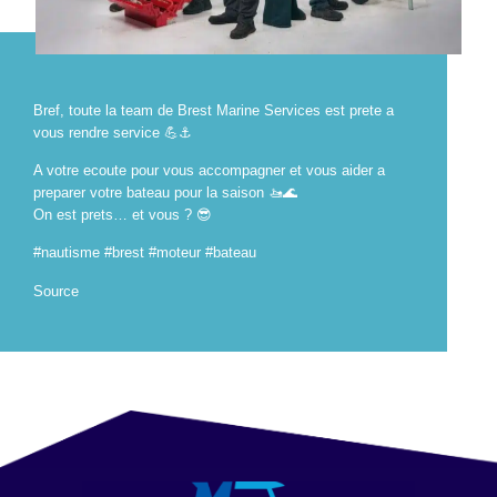
Bref, toute la team de Brest Marine Services est prete a
vous rendre service 💪⚓️
A votre ecoute pour vous accompagner et vous aider a
preparer votre bateau pour la saison 🚤🌊
On est prets… et vous ? 😎
#nautisme #brest #moteur #bateau
Source