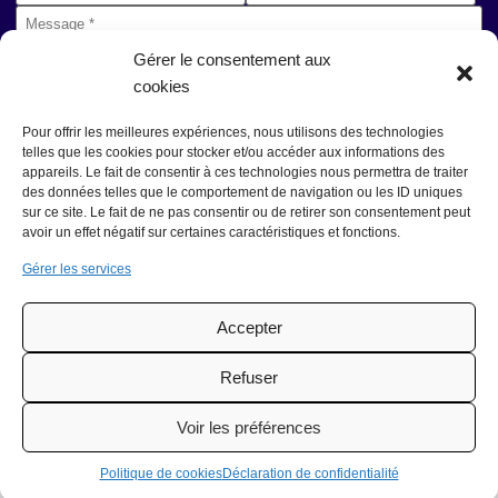
Message
*
Gérer le consentement aux
cookies
Pour offrir les meilleures expériences, nous utilisons des technologies
telles que les cookies pour stocker et/ou accéder aux informations des
J’ai lu et j'accepte la politique de confidentialité de ce site.
*
appareils. Le fait de consentir à ces technologies nous permettra de traiter
Accepter
des données telles que le comportement de navigation ou les ID uniques
> Déclaration de confidentialité
sur ce site. Le fait de ne pas consentir ou de retirer son consentement peut
* champs obligatoires
avoir un effet négatif sur certaines caractéristiques et fonctions.
hCaptcha
Gérer les services
Accepter
Refuser
Voir les préférences
Politique de cookies
Déclaration de confidentialité
Développé par
e-Ness, création de site internet et agence Web