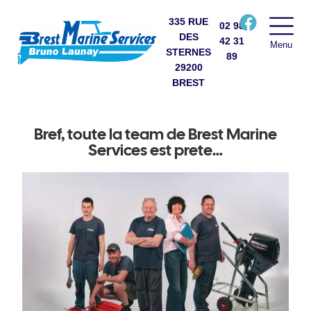
335 RUE
02 98
DES
42 31
Menu
STERNES
89
29200
BREST
Bref, toute la team de Brest Marine
Services est prete…