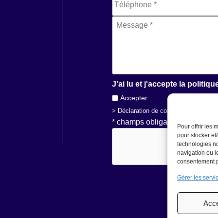
Message
*
J’ai lu et j'accepte la politiqu
Accepter
> Déclaration de confidentialité
* champs obligatoires
Pour offrir les
hCaptcha
pour stocker et
technologies no
navigation ou le
consentement pe
Gérer les servi
Acce