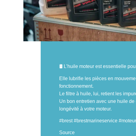
🛢️ L’huile moteur est essentielle po
Elle lubrifie les pièces en mouvement
fonctionnement.
Le filtre à huile, lui, retient les im
Un bon entretien avec une huile de q
longévité à votre moteur.
#brest #brestmarineservice #moteur
Source