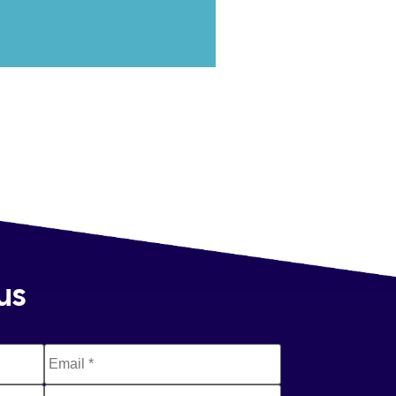
us
E-
mail
*
Sujet
*