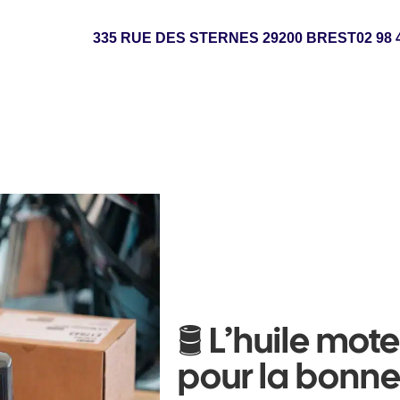
335 RUE DES STERNES
29200
BREST
02 98 
🛢️ L’huile mot
pour la bonne